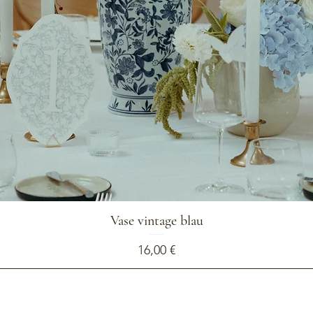
Vase vintage blau
Preis
16,00 €