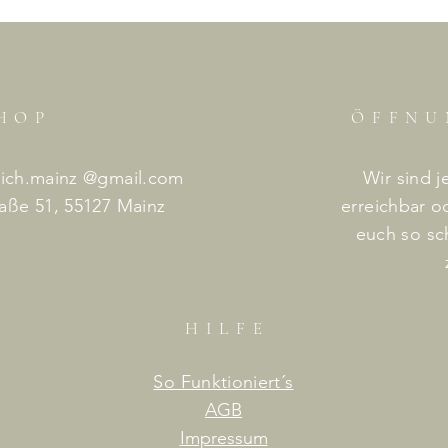
HO
P
ÖFFNU
dich.mainz @gmail.com
Wir sind j
aße 51, 55127 Mainz
erreichbar o
euch so sc
HILF
E
So Funktioniert´s
AGB
Impressum