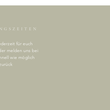
NGSZEITE
N
ederzeit für euch
der melden uns bei
hnell wie
möglich
zurück