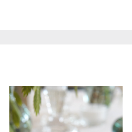
e
Schatzkiste
Spiel & Spaß
Fotobox
So Funktioni