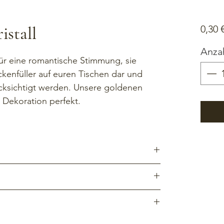
istall
0,30 
Anza
für eine romantische Stimmung, sie 
kenfüller auf euren Tischen dar und 
ücksichtigt werden. Unsere goldenen 
 Dekoration perfekt. 
gung. Die Teelichter sind gereinigt 
ehmen wir das für euch und berechnen eine 
el.
as Veranstaltungsdatum und beträgt in der Regel 