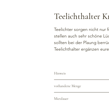
Teelichthalter Kr
Teelichter sorgen nicht nur 
stellen auch sehr schöne Lüc
sollten bei der Plaung berr
Teelichthalter ergänzen eure
Hinweis
Der Verleih erfolgt exklusive Reini
vorhandene Menge
zurückzugeben. Andernfalls übern
Reinigungspauschale von  5€/Artik
48 Stück
Mietdauer
Die reguläre Mietdauer gilt für d