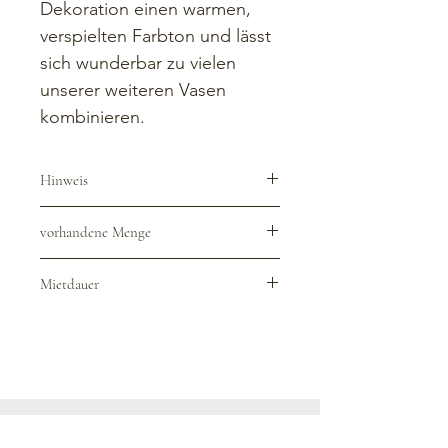
Dekoration einen warmen, 
verspielten Farbton und lässt 
sich wunderbar zu vielen 
unserer weiteren Vasen 
kombinieren.
Hinweis
Der Verleih erfolgt inklusive 
vorhandene Menge
Reinigung. Wir sind euch aber sehr 
dankbar, wenn Ihr die Vasen grob 
6 Stück
gesäubert zurückgebt:)
Mietdauer
Die reguläre Mietdauer gilt für das 
Veranstaltungsdatum und beträgt 
in der Regel zwischen 3 - 5 Tage für 
eine Veranstaltung.