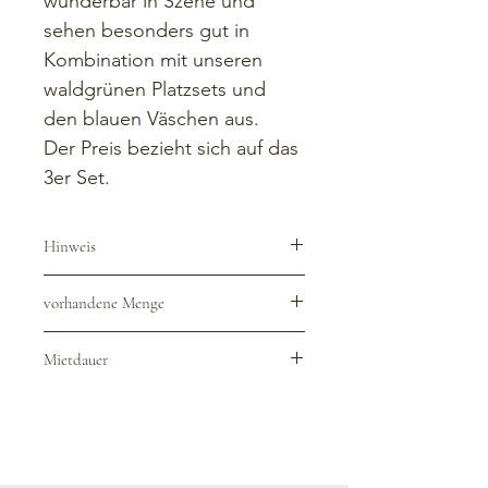
wunderbar in Szene und 
sehen besonders gut in 
Kombination mit unseren 
waldgrünen Platzsets und 
den blauen Väschen aus. 
Der Preis bezieht sich auf das 
3er Set.
Hinweis
Der Verleih erfolgt inklusive 
vorhandene Menge
Reinigung. Wir sind euch aber sehr 
dankbar, wenn Ihr die Vasen grob 
12 Sets
gesäubert zurückgebt:)
Mietdauer
Die reguläre Mietdauer gilt für das 
Veranstaltungsdatum und beträgt 
in der Regel zwischen 3 - 5 Tage für 
eine Veranstaltung.